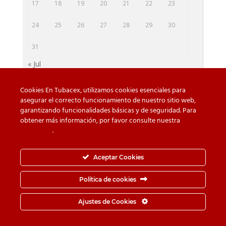
17
18
19
20
21
22
23
24
25
26
27
28
29
30
31
« Jul
Cookies En Tubacex, utilizamos cookies esenciales para
asegurar el correcto funcionamiento de nuestro sitio web,
garantizando funcionalidades básicas y de seguridad. Para
Cuidado con las falsificaciones
Descargas
obtener más información, por favor consulte nuestra
Política
de cookies
.
Contacto
Política de privacidad
Política de Cookies
Canal de Denuncias
Aceptar Cookies
Política de seguridad de la información
Política de cookies
© TUBACEX S.A.- Tres Cruces 8, 01400, Llodio (Álava-
Ajustes de Cookies
España) - Tel.
+34-946 719 300
· Fax.
+34-946 725 062