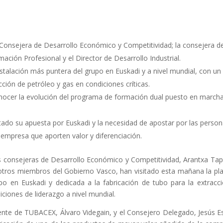
onsejera de Desarrollo Económico y Competitividad; la consejera de E
mación Profesional y el Director de Desarrollo Industrial.
stalación más puntera del grupo en Euskadi y a nivel mundial, con u
cción de petróleo y gas en condiciones críticas.
conocer la evolución del programa de formación dual puesto en marc
do su apuesta por Euskadi y la necesidad de apostar por las pers
 empresa que aporten valor y diferenciación.
 consejeras de Desarrollo Económico y Competitividad, Arantxa Tapia
omo otros miembros del Gobierno Vasco, han visitado esta mañana la
upo en Euskadi y dedicada a la fabricación de tubo para la extrac
ciones de liderazgo a nivel mundial.
dente de TUBACEX, Álvaro Videgain, y el Consejero Delegado, Jesús