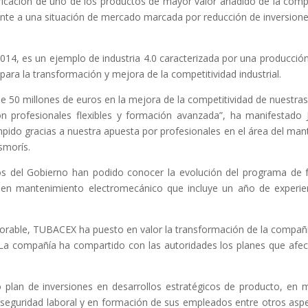
ricación de uno de los productos de mayor valor añadido de la comp
te a una situación de mercado marcada por reducción de inversiones
014, es un ejemplo de industria 4.0 caracterizada por una producc
para la transformación y mejora de la competitividad industrial.
e 50 millones de euros en la mejora de la competitividad de nuestras
n profesionales flexibles y formación avanzada”, ha manifestado
mpido gracias a nuestra apuesta por profesionales en el área del ma
smorís.
ros del Gobierno han podido conocer la evolución del programa de
en mantenimiento electromecánico que incluye un año de experienc
able, TUBACEX ha puesto en valor la transformación de la compañía y
. La compañía ha compartido con las autoridades los planes que afec
plan de inversiones en desarrollos estratégicos de producto, en m
en seguridad laboral y en formación de sus empleados entre otros aspe