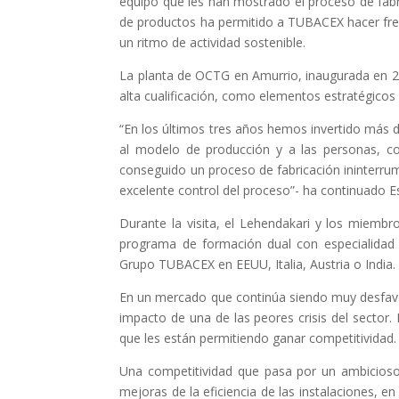
equipo que les han mostrado el proceso de fab
de productos ha permitido a TUBACEX hacer fren
un ritmo de actividad sostenible.
La planta de OCTG en Amurrio, inaugurada en 2
alta cualificación, como elementos estratégicos 
“En los últimos tres años hemos invertido más d
al modelo de producción y a las personas, co
conseguido un proceso de fabricación ininterru
excelente control del proceso”- ha continuado E
Durante la visita, el Lehendakari y los miemb
programa de formación dual con especialidad 
Grupo TUBACEX en EEUU, Italia, Austria o India.
En un mercado que continúa siendo muy desfavor
impacto de una de las peores crisis del sector
que les están permitiendo ganar competitividad.
Una competitividad que pasa por un ambicioso 
mejoras de la eficiencia de las instalaciones, 