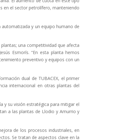
añía. El aumento de cuota en este tipo
 en el sector petrolífero, manteniendo
ión automatizada y un equipo humano de
 plantas; una competitividad que afecta
 Jesús Esmorís. “En esta planta hemos
ntenimiento preventivo y equipos con un
 formación dual de TUBACEX, el primer
ia internacional en otras plantas del
 su visión estratégica para mitigar el
tan a las plantas de Llodio y Amurrio y
ejora de los procesos industriales, en
ctos. Se tratan de aspectos clave en la