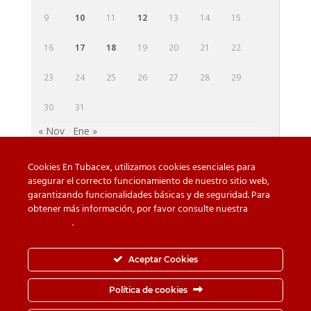
9
10
11
12
13
14
15
16
17
18
19
20
21
22
23
24
25
26
27
28
29
30
31
« Nov
Ene »
Cookies En Tubacex, utilizamos cookies esenciales para
asegurar el correcto funcionamiento de nuestro sitio web,
garantizando funcionalidades básicas y de seguridad. Para
Cuidado con las falsificaciones
Descargas
obtener más información, por favor consulte nuestra
Política
de cookies
.
Contacto
Política de privacidad
Política de Cookies
Canal de Denuncias
Aceptar Cookies
Política de seguridad de la información
Política de cookies