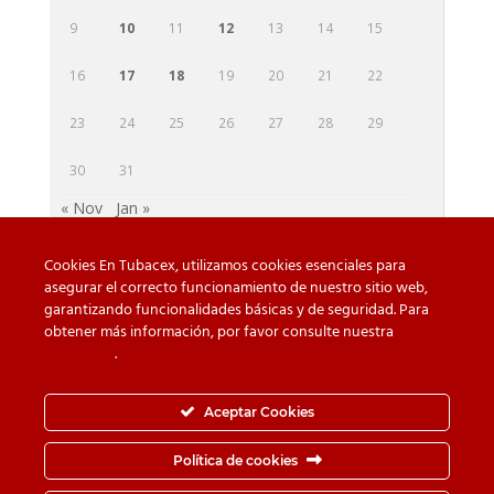
9
10
11
12
13
14
15
16
17
18
19
20
21
22
23
24
25
26
27
28
29
30
31
« Nov
Jan »
Cookies En Tubacex, utilizamos cookies esenciales para
asegurar el correcto funcionamiento de nuestro sitio web,
garantizando funcionalidades básicas y de seguridad. Para
Beware of counterfeit
Downloads
obtener más información, por favor consulte nuestra
Política
de cookies
.
Contact
Privacy Policy
Cookie Policy
Whistleblower Channel
Aceptar Cookies
Information Security Policy
Política de cookies