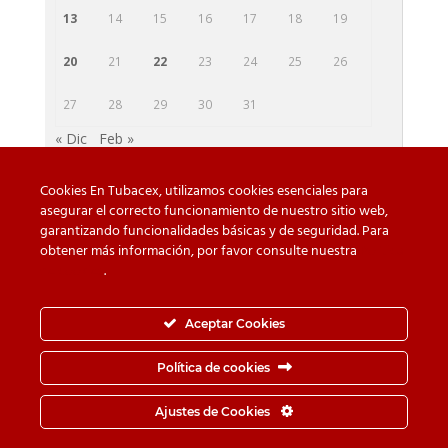
13
14
15
16
17
18
19
20
21
22
23
24
25
26
27
28
29
30
31
« Dic
Feb »
Cookies En Tubacex, utilizamos cookies esenciales para
asegurar el correcto funcionamiento de nuestro sitio web,
garantizando funcionalidades básicas y de seguridad. Para
Cuidado con las falsificaciones
Descargas
obtener más información, por favor consulte nuestra
Política
de cookies
.
Contacto
Política de privacidad
Política de Cookies
Canal de Denuncias
Aceptar Cookies
Política de seguridad de la información
Política de cookies
© TUBACEX S.A.- Tres Cruces 8, 01400, Llodio (Álava-
Ajustes de Cookies
España) - Tel.
+34-946 719 300
· Fax.
+34-946 725 062