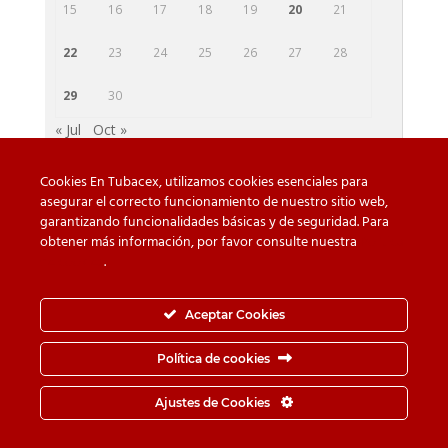
15
16
17
18
19
20
21
22
23
24
25
26
27
28
29
30
« Jul
Oct »
Cookies En Tubacex, utilizamos cookies esenciales para
asegurar el correcto funcionamiento de nuestro sitio web,
garantizando funcionalidades básicas y de seguridad. Para
Beware of counterfeit
Downloads
obtener más información, por favor consulte nuestra
Política
de cookies
.
Contact
Privacy Policy
Cookie Policy
Whistleblower Channel
Aceptar Cookies
Information Security Policy
Política de cookies
© TUBACEX S.A.- Tres Cruces 8, 01400, Llodio (Álava-
Ajustes de Cookies
España) - Tel.
+34-946 719 300
· Fax.
+34-946 725 062